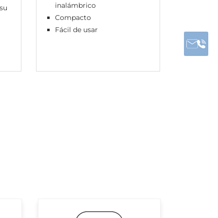
inalámbrico
alimen
 su
Compacto
Discret
Fácil de usar
Múltipl