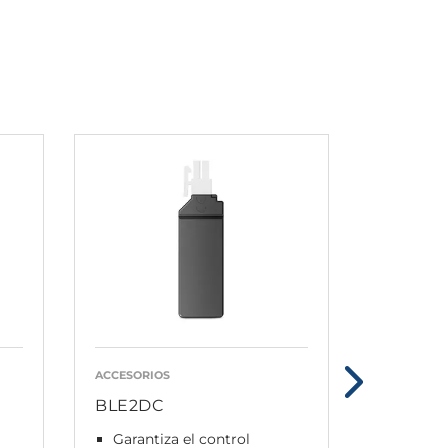
ACCESORIOS
ACCESORIO
BLE2DC
Punto d
Garantiza el control
Conect