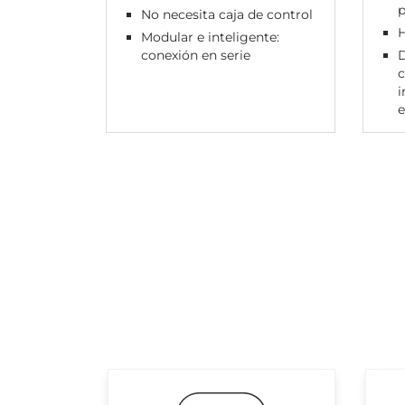
No necesita caja de control
H
Modular e inteligente:
conexión en serie
D
c
i
e