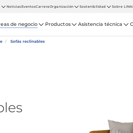
s
Noticias
Eventos
Carrera
Organización
Sostenibilidad
Sobre LINA
reas de negocio
Productos
Asistencia técnica
C
le
Sofás reclinables
bles