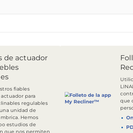
s de actuador
Fol
ebles
Rec
les
Utili
LINA
tros fiables
cont
 actuador para
que 
linables regulables
perso
una unidad de
lámbrica. Hemos
On
abo estudios de
P
ón que nos permiten