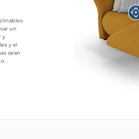
clinables
lsar un
 y
es y el
mas sean
ño.