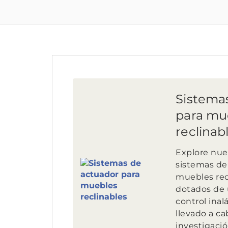
Sistema
para mu
reclinab
Explore nues
sistemas de
muebles rec
dotados de 
control ina
llevado a c
investigaci