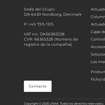
Sede del Grupo
Actuado
DK-6430 Nordborg, Denmark
Column
P: +45 7315 1515
Actuad
Cajas d
VAT no.: DK66365328
CVR: 66365328 (Número de
Control
registro de la compañía)
Accesor
Solucio
Los mar
Product
Ficha t
Contacto
Copyright © 2026 LINAK. Todos los derechos reservados.