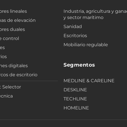
res lineales
Industria, agricultura y gana
y sector marítimo
as de elevación
Sanidad
ores duales
Escritorios
e control
Mobiliario regulable
es
ios
Segmentos
nes digitales
cos de escritorio
MEDLINE & CARELINE
 Selector
DESKLINE
écnica
TECHLINE
HOMELINE