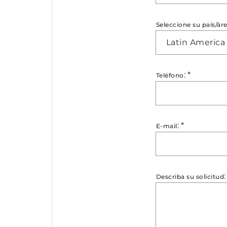
Seleccione su país/ár
Latin America
:
*
Teléfono
:
*
E-mail
Describa su solicitud