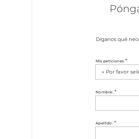
Pónga
Díganos qué nece
*
Mis peticiones
» Por favor se
:
*
Nombre
:
*
Apellido