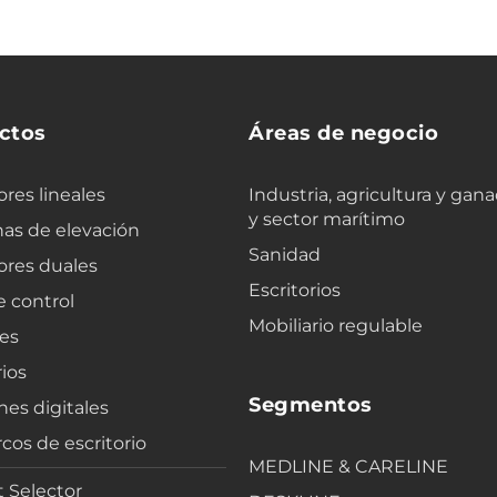
ctos
Áreas de negocio
res lineales
Industria, agricultura y gana
y sector marítimo
as de elevación
Sanidad
ores duales
Escritorios
e control
Mobiliario regulable
es
ios
Segmentos
nes digitales
cos de escritorio
MEDLINE & CARELINE
 Selector