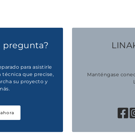
a pregunta?
LINAK
parado para asistirle
 técnica que precise,
Manténgase conec
rcha su proyecto y
más.
 ahora