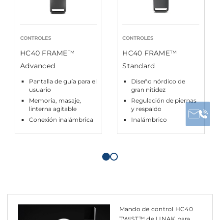
CONTROLES
CONTROLES
HC40 FRAME™
HC40 FRAME™
Advanced
Standard
Pantalla de guía para el
Diseño nórdico de
usuario
gran nitidez
Memoria, masaje,
Regulación de piernas
linterna agitable
y respaldo
Conexión inalámbrica
Inalámbrico
Mando de control HC40
TWIST™ de LINAK para