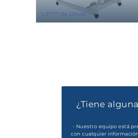
LIFT™ de LINAK
¿Tiene algun
- Nuestro equipo está pre
con cualquier información