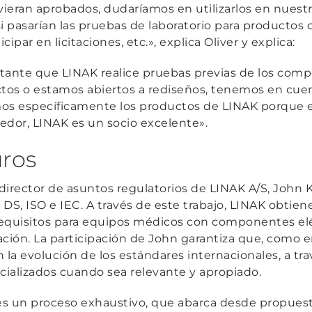
ieran aprobados, dudaríamos en utilizarlos en nuest
si pasarían las pruebas de laboratorio para productos
icipar en licitaciones, etc.», explica Oliver y explica:
rtante que LINAK realice pruebas previas de los co
tos o estamos abiertos a rediseños, tenemos en cu
mos específicamente los productos de LINAK porque 
dor, LINAK es un socio excelente».
uros
rector de asuntos regulatorios de LINAK A/S, John K
DS, ISO e IEC. A través de este trabajo, LINAK obtien
requisitos para equipos médicos con componentes elé
ción. La participación de John garantiza que, como
 la evolución de los estándares internacionales, a tr
ializados cuando sea relevante y apropiado.
 es un proceso exhaustivo, que abarca desde propuest