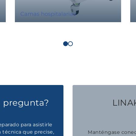
Camas hospitalarias
a pregunta?
LINAK
parado para asistirle
 técnica que precise,
Manténgase conec