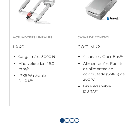
ACTUADORES LINEALES
CAJAS DE CONTROL
LA40
CO61 MK2
Carga máx.: 8000 N
4 canales, OpenBus™
Máx. velocidad: 16,0
Alimentación: Fuente
mm/s
de alimentación
conmutada (SMPS) de
IPX6 Washable
200 w
DURA™
IPX6 Washable
DURA™