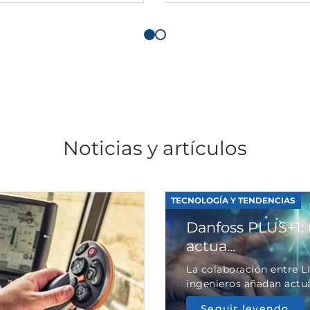
Noticias y artículos
TECNOLOGÍA Y TENDENCIAS
Danfoss PLUS+1: 
actua...
La colaboración entre 
ingenieros añadan actuad
Seguir leyendo