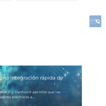
una integración rápida de
LINAK® y Danfoss® permite que los
ores eléctricos a...