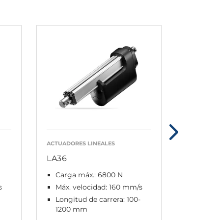
ACTUADORES LINEALES
ACTUADORE
LA36
LA37
Carga máx.: 6800 N
Carga 
s
Máx. velocidad: 160 mm/s
Máx. v
Longitud de carrera: 100-
Longitu
1200 mm
600 