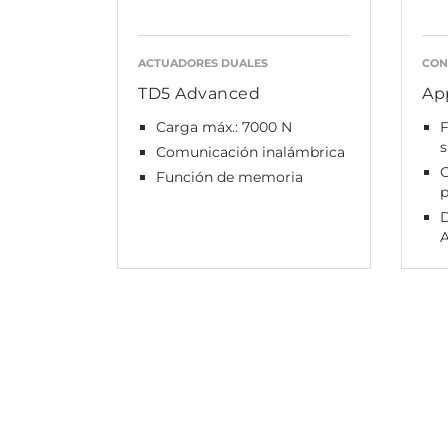
ACTUADORES DUALES
CON
TD5 Advanced
Ap
Carga máx.: 7000 N
F
s
Comunicación inalámbrica
G
Función de memoria
D