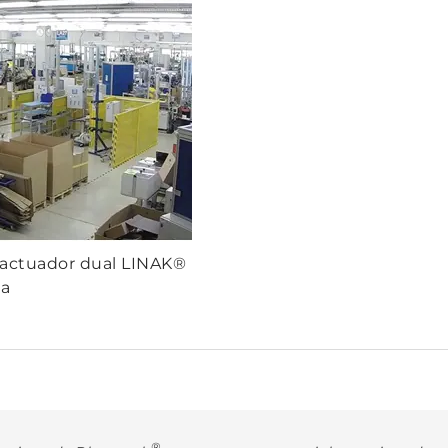
l actuador dual LINAK®
ia
®