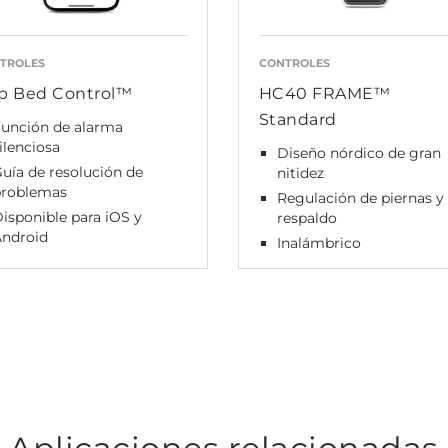
TROLES
CONTROLES
p Bed Control™
HC40 FRAME™
Standard
unción de alarma
ilenciosa
Diseño nórdico de gran
uía de resolución de
nitidez
problemas
Regulación de piernas y
isponible para iOS y
respaldo
Android
Inalámbrico