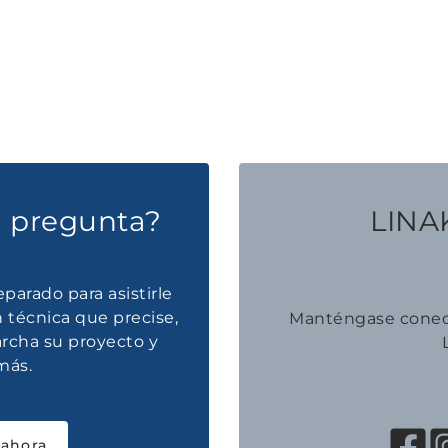
a pregunta?
LINAK
parado para asistirle
 técnica que precise,
Manténgase conec
rcha su proyecto y
más.
 ahora