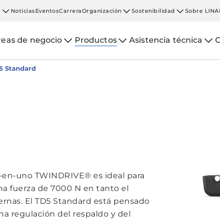
s
Noticias
Eventos
Carrera
Organización
Sostenibilidad
Sobre LINA
reas de negocio
Productos
Asistencia técnica
C
5 Standard
do-en-uno TWINDRIVE® es ideal para
na fuerza de 7000 N en tanto el
ernas. El TD5 Standard está pensado
a regulación del respaldo y del