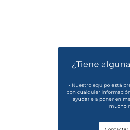
¿Tiene algun
- Nuestro equipo está pre
con cualquier información
ayudarle a poner en ma
mucho 
Contactar