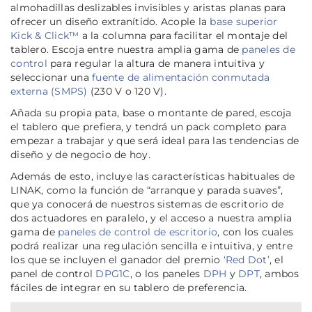
almohadillas deslizables invisibles y aristas planas para
ofrecer un diseño extranítido. Acople la
base superior
Kick & Click™
a la columna para facilitar el montaje del
tablero. Escoja entre nuestra amplia gama de
paneles de
control
para regular la altura de manera intuitiva y
seleccionar una
fuente de alimentación conmutada
externa (SMPS)
(230 V o 120 V).
Añada su propia pata, base o montante de pared, escoja
el tablero que prefiera, y tendrá un pack completo para
empezar a trabajar y que será ideal para las tendencias de
diseño y de negocio de hoy.
Además de esto, incluye las características habituales de
LINAK, como la función de “arranque y parada suaves”,
que ya conocerá de nuestros sistemas de escritorio de
dos actuadores en paralelo, y el acceso a nuestra amplia
gama de
paneles de control de escritorio
, con los cuales
podrá realizar una regulación sencilla e intuitiva, y entre
los que se incluyen el ganador del premio
‘Red Dot’
, el
panel de control
DPG1C
, o los paneles
DPH
y
DPT
, ambos
fáciles de integrar en su tablero de preferencia.