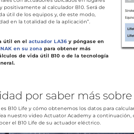
inales con actuadores ubicados en lugares
uy positivamente al calculador B10. Será de
da útil de los equipos y, de este modo,
dad en la totalidad de la aplicación”.
a
útil en el
actuador LA36
y póngase en
LINAK en su zona
para obtener más
álculos de
vida
útil B10 o de la tecnología
neral.
idad por saber más sobre 
s B10 Life y cómo obtenemos los datos para calcular 
 Vea nuestro video Actuator Academy a continuación
cer el B10 Life de su actuador eléctrico.