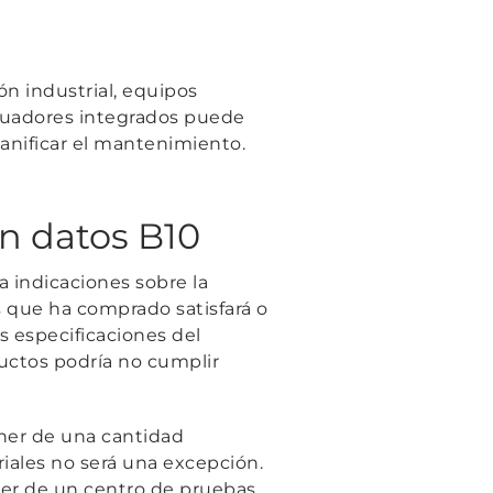
n industrial, equipos
 actuadores integrados puede
lanificar el mantenimiento.
on datos B10
a indicaciones sobre la
 que ha comprado satisfará o
s especificaciones del
uctos podría no cumplir
oner de una cantidad
riales no será una excepción.
er de un centro de pruebas