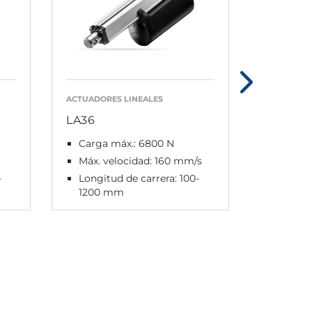
ACTUADORES LINEALES
ACTUADORE
LA36
LA37
Carga máx.: 6800 N
Carga 
Máx. velocidad: 160 mm/s
Máx. v
-
Longitud de carrera: 100-
Longitu
1200 mm
600 