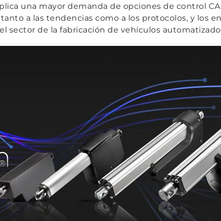
implica una mayor demanda de opciones de control C
anto a las tendencias como a los protocolos, y los enc
n el sector de la fabricación de vehículos automatiza