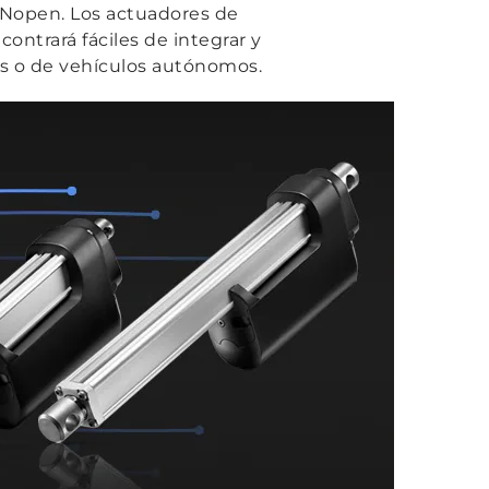
ANopen. Los actuadores de
ontrará fáciles de integrar y
dos o de vehículos autónomos.